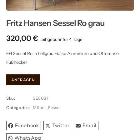
Fritz Hansen Sessel Ro grau
320,00
€
FH Sessel Ro in hellgrau Füsse Aluminium und Ottomane
Fußhocker
Fritz
ANFRAGEN
Hansen
Sessel
Sku:
SE0037
Ro
Categories:
Möbel
,
Sessel
grau
quantity
Facebook
Twitter
Email
WhatsApp