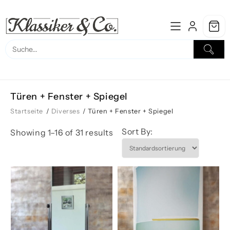
Skip
to
content
Türen + Fenster + Spiegel
Startseite
/
Diverses
/ Türen + Fenster + Spiegel
Sort By:
Showing 1–16 of 31 results