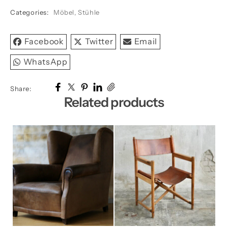
rot
Categories:
Möbel
,
Stühle
Chrom
quantity
Facebook
Twitter
Email
WhatsApp
Share:
Related products