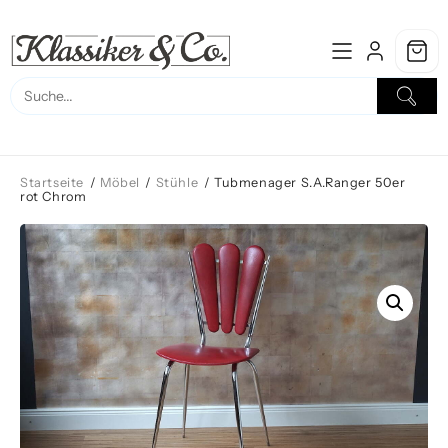
Skip
to
content
Startseite
/
Möbel
/
Stühle
/ Tubmenager S.A.Ranger 50er
rot Chrom