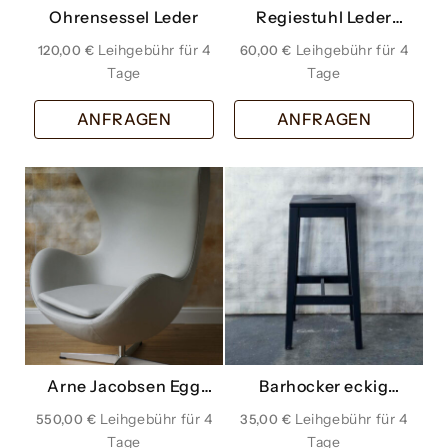
Ohrensessel Leder
Regiestuhl Leder
cognac
120,00
€
60,00
€
ANFRAGEN
ANFRAGEN
Arne Jacobsen Egg
Barhocker eckig
Chair Leder hellgrau
schwarz
550,00
€
35,00
€