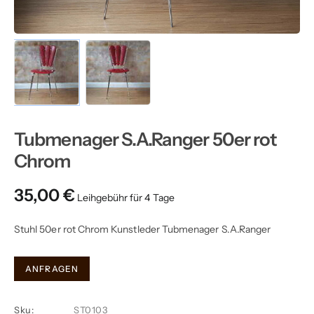
Tubmenager S.A.Ranger 50er rot
Chrom
35,00
€
Stuhl 50er rot Chrom Kunstleder Tubmenager S.A.Ranger
Tubmenager
ANFRAGEN
S.A.Ranger
50er
Sku:
ST0103