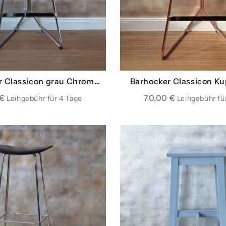
r Classicon grau Chrom
Barhocker Classicon Ku
Leder
€
70,00
€