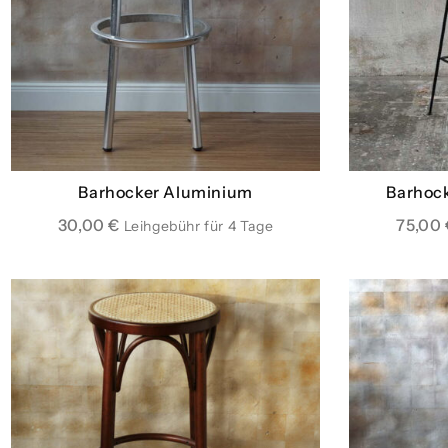
Barhocker Aluminium
Barhock
30,00
€
75,00