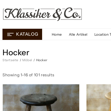
Skip
to
content
KATALOG
Home
Alle Artikel
Location 
Hocker
Startseite
/
Möbel
/ Hocker
Showing 1–16 of 101 results