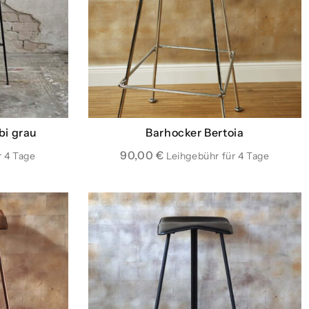
bi grau
Barhocker Bertoia
90,00
€