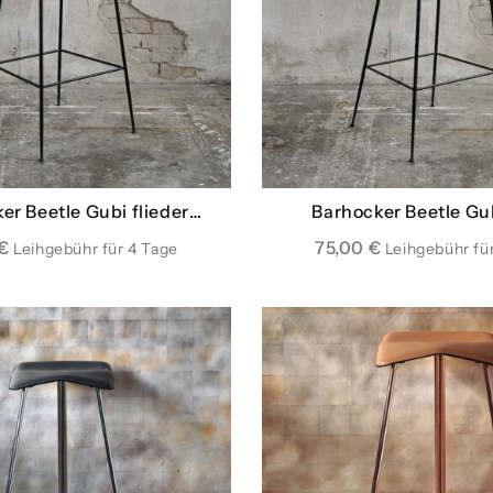
er Beetle Gubi flieder
Barhocker Beetle Gu
farben
€
75,00
€