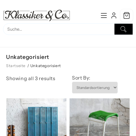
Skip
to
content
Unkategorisiert
Startseite
/ Unkategorisiert
Sort By:
Showing all 3 results