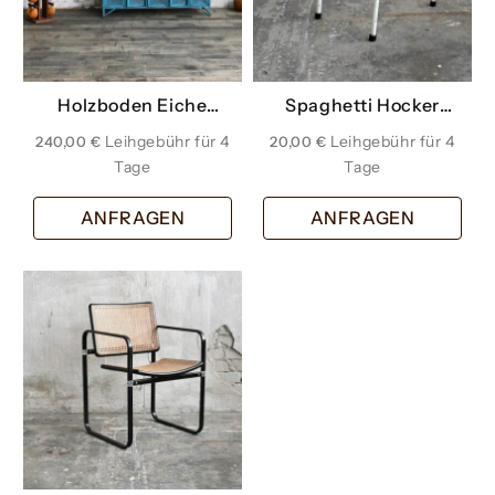
Holzboden Eiche
Spaghetti Hocker
Diele rustikal
grün
240,00
€
20,00
€
Eisenbahnschwelle
ANFRAGEN
ANFRAGEN