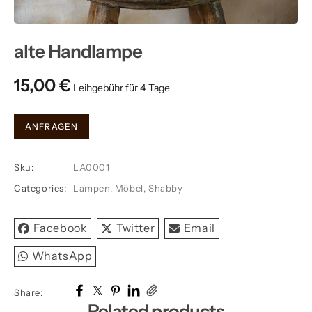
alte Handlampe
15,00
€
alte
ANFRAGEN
Handlampe
quantity
Sku:
LA0001
Categories:
Lampen
,
Möbel
,
Shabby
Facebook
Twitter
Email
WhatsApp
Share:
Related products