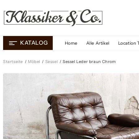
Skip
to
content
KATALOG
Home
Alle Artikel
Location 
Startseite
/
Möbel
/
Sessel
/ Sessel Leder braun Chrom