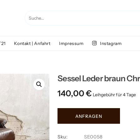
T21
Kontakt | Anfahrt
Impressum
Instagram
Sessel Leder braun C
140,00
€
Sessel
ANFRAGEN
Leder
braun
Chrom
Sku:
SE0058