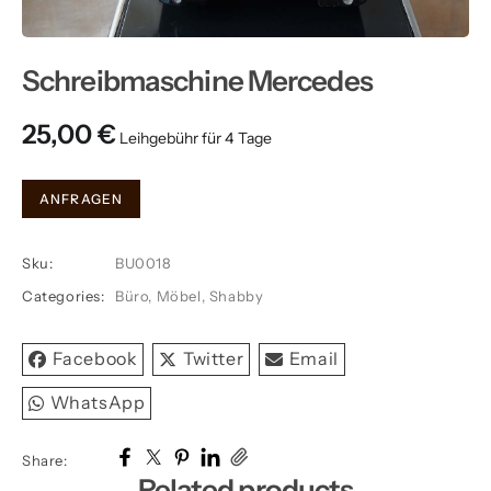
Schreibmaschine Mercedes
25,00
€
Schreibmaschine
ANFRAGEN
Mercedes
quantity
Sku:
BU0018
Categories:
Büro
,
Möbel
,
Shabby
Facebook
Twitter
Email
WhatsApp
Share:
Related products