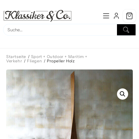
Skip
to
content
Startseite
/
Sport + Outdoor + Maritim +
Verkehr
/
Fliegen
/ Propeller Holz