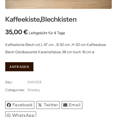
Kaffeekiste,Blechkisten
35,00
€
Kaffeekiste Blech rot L 47 cm , B 30 cm ,H 30 cm Kaffeedose
Blech Geldkassette Karamelldose 38 cm hoch 16 cm ø
Kaffeekiste,Blechkisten
ANFRAGEN
quantity
Sku:
SH0023
Categories:
Shabby
Facebook
Twitter
Email
WhatsApp