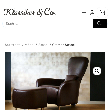
Skip
to
content
Startseite
/
Möbel
/
Sessel
/ Cramer Sessel