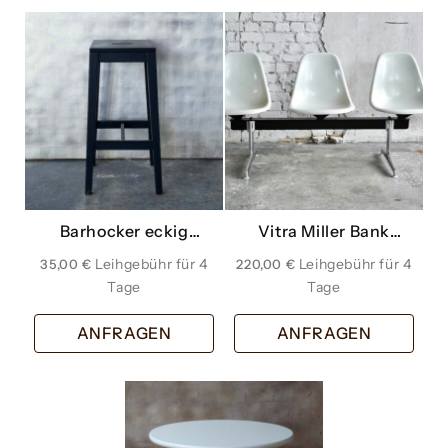
Barhocker eckig
Vitra Miller Bank
schwarz
Wartezimmer weiss
35,00
€
220,00
€
offwhite dreier
ANFRAGEN
ANFRAGEN