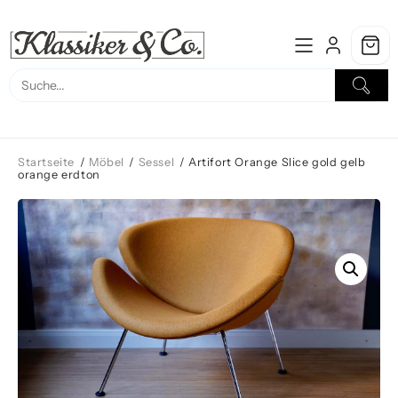
Skip
to
content
Startseite
/
Möbel
/
Sessel
/ Artifort Orange Slice gold gelb
orange erdton