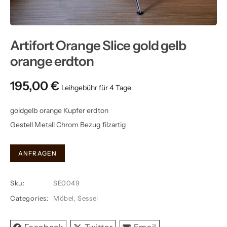
Artifort Orange Slice gold gelb
orange erdton
195,00
€
goldgelb orange Kupfer erdton
Gestell Metall Chrom Bezug filzartig
Artifort
ANFRAGEN
Orange
Slice
Sku:
SE0049
gold
Categories:
Möbel
,
Sessel
gelb
orange
erdton